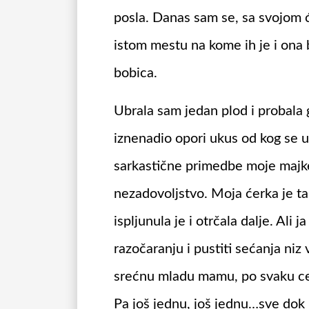
posla. Danas sam se, sa svojom
istom mestu na kome ih je i ona b
bobica.
Ubrala sam jedan plod i probala 
iznenadio opori ukus od kog se us
sarkastične primedbe moje majke
nezadovoljstvo. Moja ćerka je ta
ispljunula je i otrčala dalje. Ali 
razočaranju i pustiti sećanja ni
srećnu mladu mamu, po svaku cenu
Pa još jednu, još jednu…sve dok