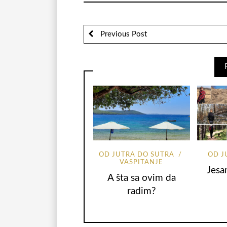
Previous Post
OD JUTRA DO SUTRA
OD J
VASPITANJE
Jesa
A šta sa ovim da
radim?