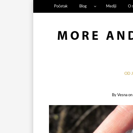
Početak
Blog
Mediji
O 
OD 
By
Vesna
o