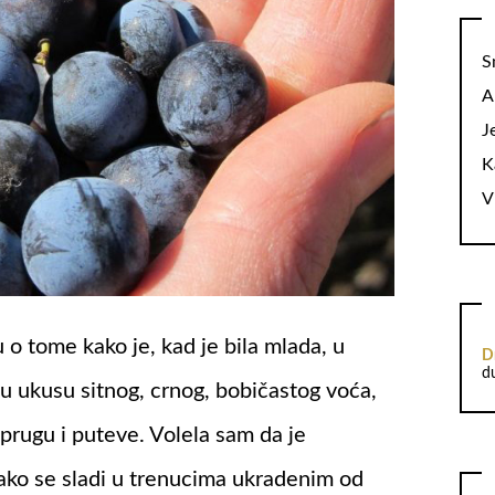
S
A
J
K
V
 o tome kako je, kad je bila mlada, u
D
d
u ukusu sitnog, crnog, bobičastog voća,
prugu i puteve. Volela sam da je
kako se sladi u trenucima ukradenim od