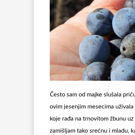
Često sam od majke slušala priču
ovim jesenjim mesecima uživala 
koje rađa na trnovitom žbunu uz 
zamišljam tako srećnu i mladu, 